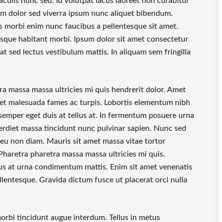
iaculis nunc sed. Id volutpat lacus laoreet non curabitur
rem dolor sed viverra ipsum nunc aliquet bibendum.
us morbi enim nunc faucibus a pellentesque sit amet.
que habitant morbi. Ipsum dolor sit amet consectetur
at sed lectus vestibulum mattis. In aliquam sem fringilla
ra massa massa ultricies mi quis hendrerit dolor. Amet
s et malesuada fames ac turpis. Lobortis elementum nibh
semper eget duis at tellus at. In fermentum posuere urna
rdiet massa tincidunt nunc pulvinar sapien. Nunc sed
 eu non diam. Mauris sit amet massa vitae tortor
haretra pharetra massa massa ultricies mi quis.
llus at urna condimentum mattis. Enim sit amet venenatis
lentesque. Gravida dictum fusce ut placerat orci nulla
morbi tincidunt augue interdum. Tellus in metus