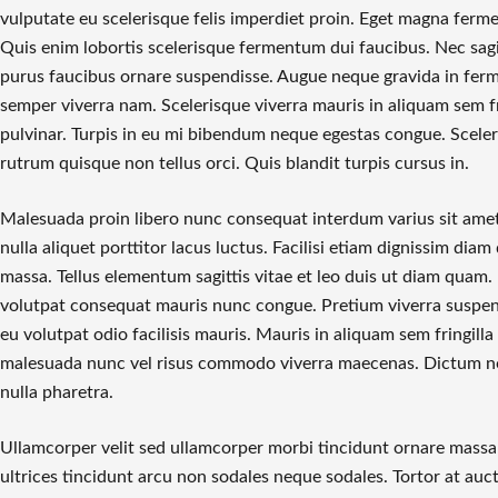
vulputate eu scelerisque felis imperdiet proin. Eget magna ferm
Quis enim lobortis scelerisque fermentum dui faucibus. Nec sag
purus faucibus ornare suspendisse. Augue neque gravida in fe
semper viverra nam. Scelerisque viverra mauris in aliquam sem fr
pulvinar. Turpis in eu mi bibendum neque egestas congue. Scele
rutrum quisque non tellus orci. Quis blandit turpis cursus in.
Malesuada proin libero nunc consequat interdum varius sit am
nulla aliquet porttitor lacus luctus. Facilisi etiam dignissim dia
massa. Tellus elementum sagittis vitae et leo duis ut diam quam.
volutpat consequat mauris nunc congue. Pretium viverra suspendi
eu volutpat odio facilisis mauris. Mauris in aliquam sem fringilla
malesuada nunc vel risus commodo viverra maecenas. Dictum non
nulla pharetra.
Ullamcorper velit sed ullamcorper morbi tincidunt ornare mass
ultrices tincidunt arcu non sodales neque sodales. Tortor at au