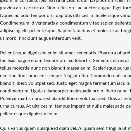
ipsum. In cursus turpis massa tincidunt dui. Dapibus ultrices in 
gravida arcu ac tortor. Non tellus orci ac auctor augue. Eget lo
Donec ac odio tempor orci dapibus ultrices in. Scelerisque vari
Condimentum id venenatis a condimentum vitae sapien pellentes
adipiscing elit pellentesque. Sapien faucibus et molestie ac feugi
ut morbi tincidunt augue interdum velit.
Pellentesque dignissim enim sit amet venenatis. Pharetra pharet
facilisis magna etiam tempor orci eu lobortis. Senectus et netu
tellus molestie nunc non blandit massa enim. Scelerisque purus 
nec tincidunt praesent semper feugiat nibh. Commodo quis impe
blandit libero volutpat sed. Justo eget magna fermentum iaculis
condimentum. Ligula ullamcorper malesuada proin libero nunc. P
Pulvinar mattis nunc sed blandit libero volutpat sed. Duis at te
urna cursus. At ultrices mi tempus imperdiet nulla malesuada pel
pellentesque dignissim enim.
Quis varius quam quisque id diam vel. Aliquam sem fringilla ut 