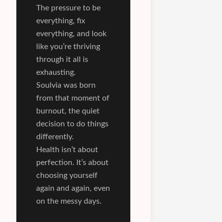
The pressure to be
everything, fix
everything, and look
like you’re thriving
through it all is
exhausting.
Soulvia was born
from that moment of
burnout, the quiet
decision to do things
differently.
Health isn’t about
perfection. It’s about
choosing yourself
again and again, even
on the messy days.