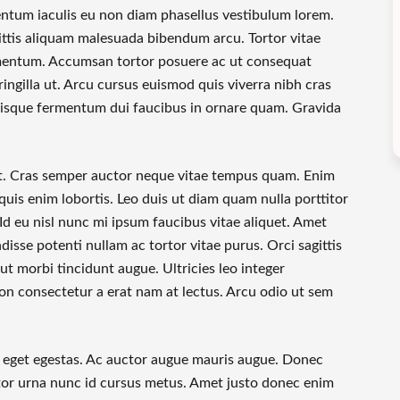
entum iaculis eu non diam phasellus vestibulum lorem.
ittis aliquam malesuada bibendum arcu. Tortor vitae
rmentum. Accumsan tortor posuere ac ut consequat
ingilla ut. Arcu cursus euismod quis viverra nibh cras
risque fermentum dui faucibus in ornare quam. Gravida
et. Cras semper auctor neque vitae tempus quam. Enim
m quis enim lobortis. Leo duis ut diam quam nulla porttitor
 Id eu nisl nunc mi ipsum faucibus vitae aliquet. Amet
sse potenti nullam ac tortor vitae purus. Orci sagittis
 ut morbi tincidunt augue. Ultricies leo integer
 consectetur a erat nam at lectus. Arcu odio ut sem
a eget egestas. Ac auctor augue mauris augue. Donec
ctor urna nunc id cursus metus. Amet justo donec enim