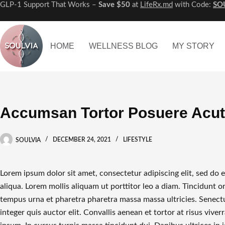
GLP-1 Support That Works –
Save $50
at
LifeRx.md
with Code:
SO
Skip
to
content
HOME
WELLNESS BLOG
MY STORY
Accumsan Tortor Posuere Acu
SOULVIA
DECEMBER 24, 2021
LIFESTYLE
Lorem ipsum dolor sit amet, consectetur adipiscing elit, sed do
aliqua. Lorem mollis aliquam ut porttitor leo a diam. Tincidunt 
tempus urna et pharetra pharetra massa massa ultricies. Senectu
integer quis auctor elit. Convallis aenean et tortor at risus viv