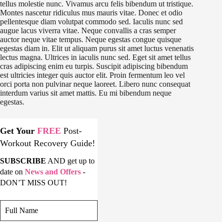
tellus molestie nunc. Vivamus arcu felis bibendum ut tristique.
Montes nascetur ridiculus mus mauris vitae. Donec et odio
pellentesque diam volutpat commodo sed. Iaculis nunc sed
augue lacus viverra vitae. Neque convallis a cras semper
auctor neque vitae tempus. Neque egestas congue quisque
egestas diam in. Elit ut aliquam purus sit amet luctus venenatis
lectus magna. Ultrices in iaculis nunc sed. Eget sit amet tellus
cras adipiscing enim eu turpis. Suscipit adipiscing bibendum
est ultricies integer quis auctor elit. Proin fermentum leo vel
orci porta non pulvinar neque laoreet. Libero nunc consequat
interdum varius sit amet mattis. Eu mi bibendum neque
egestas.
Get Your
FREE
Post-
Workout Recovery Guide!
SUBSCRIBE
AND get up to
date on
News and Offers
-
DON’T MISS OUT!