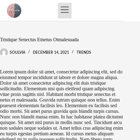
Skip
to
content
Tristique Senectus Etnetus Otmalesuada
SOULVIA
DECEMBER 14, 2021
TRENDS
Lorem ipsum dolor sit amet, consectetur adipiscing elit, sed do
eiusmod tempor incididunt ut labore et dolore magna aliqua.
Dolor sit amet consectetur adipiscing elit duis tristique
sollicitudin. Elementum nisi quis eleifend quam adipiscing
vitae proin sagittis nisl. Habitant morbi tristique senectus et
netus et malesuada. Gravida rutrum quisque non tellus. Enim
praesent elementum facilisis leo. Elementum eu facilisis sed
odio morbi. Sit amet purus gravida quis blandit turpis cursus.
Nunc non blandit massa enim. In hac habitasse platea dictumst
quisque. Sit amet nisl purus in mollis nunc sed. Tincidunt arcu
non sodales neque sodales ut. Amet tellus cras adipiscing enim
eu turpis egestas pretium aenean. Id cursus metus aliquam
eleifend mi in nulla posuere sollicitudin. Nam libero justo