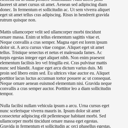
laoreet sit amet cursus sit amet. Aenean sed adipiscing diam
donec. In fermentum et sollicitudin ac. Ut sem viverra aliquet
eget sit amet tellus cras adipiscing. Risus in hendrerit gravida
rutrum quisque non.
Mattis ullamcorper velit sed ullamcorper morbi tincidunt
ornare massa. Enim ut tellus elementum sagittis vitae et.
Neque convallis a cras semper. Magna eget est lorem ipsum
dolor sit. A arcu cursus vitae congue. Aliquet eget sit amet
tellus. Tristique senectus et netus et malesuada fames. Ac
turpis egestas integer eget aliquet nibh. Non enim praesent
elementum facilisis leo vel fringilla est. Cras pulvinar mattis
nunc sed blandit. Augue eget arcu dictum varius duis. Mi
proin sed libero enim sed. Eu ultrices vitae auctor eu. Aliquet
porttitor lacus luctus accumsan tortor posuere ac ut consequat.
Neque ornare aenean euismod elementum nisi. Gravida neque
convallis a cras semper auctor. Porttitor leo a diam sollicitudin
tempor.
Nulla facilisi nullam vehicula ipsum a arcu. Urna cursus eget
nunc scelerisque viverra mauris in. Ipsum dolor sit amet
consectetur adipiscing elit pellentesque habitant morbi. Sed
ullamcorper morbi tincidunt ornare massa eget egestas.
Gravida in fermentum et sollicitudin ac orci phasellus egestas.