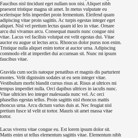
Faucibus nisl tincidunt eget nullam non nisi. Aliquet nibh
praesent tristique magna sit amet. In metus vulputate eu
scelerisque felis imperdiet proin fermentum. Eleifend quam
adipiscing vitae proin sagittis. Ac turpis egestas integer eget
aliquet. Nisl vel pretium lectus quam id leo in vitae. Ornare
arcu dui vivamus arcu. Consequat mauris nunc congue nisi
vitae. Lacus vel facilisis volutpat est velit egestas dui. Vitae
auctor eu augue ut lectus arcu. Rhoncus dolor purus non enim.
Tristique nulla aliquet enim tortor at auctor urna. Adipiscing
commodo elit at imperdiet dui accumsan sit. Nunc mi ipsum
faucibus vitae.
Gravida cum sociis natoque penatibus et magnis dis parturient
montes. Velit dignissim sodales ut eu sem integer vitae.
Vestibulum morbi blandit cursus risus at. Risus at ultrices mi
tempus imperdiet nulla. Orci dapibus ultrices in iaculis nunc.
Vitae ultricies leo integer malesuada nunc vel. Ac orci
phasellus egestas tellus. Proin sagittis nisl rhoncus mattis
rhoncus urna. Arcu dictum varius duis at. Nec feugiat nisl
pretium fusce id velit ut tortor. Mauris sit amet massa vitae
tortor.
Lacus viverra vitae congue eu. Est lorem ipsum dolor sit.
Mattis enim ut tellus elementum sagittis vitae. Elementum nibh